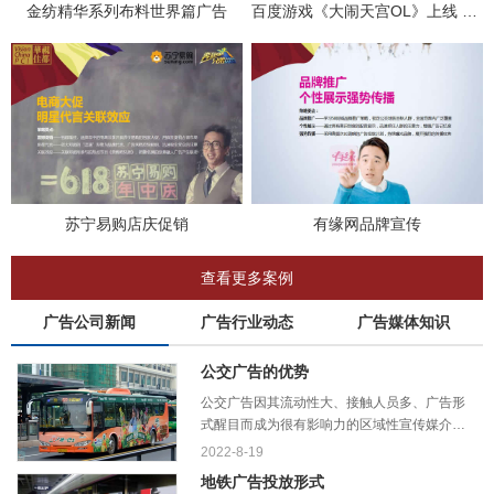
金纺精华系列布料世界篇广告
百度游戏《大闹天宫OL》上线 广告
苏宁易购店庆促销
有缘网品牌宣传
查看更多案例
广告公司新闻
广告行业动态
广告媒体知识
公交广告的优势
公交广告因其流动性大、接触人员多、广告形
式醒目而成为很有影响力的区域性宣传媒介。
今天小编就带你了解一下它的主要优势：
2022-8-19
地铁广告投放形式