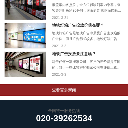
覆盖车内各点位，全方位影响列车内乘客，乘
客关注时长约30分钟，画面近距离正面接触乘
客，干扰度小，媒体数至多的优势，...
2021-3-21
地铁灯箱广告投放价值在哪？
地铁灯箱广告是地铁广告中最受广告主欢迎的
广告位，而且广告形式较多，地铁灯箱广告常
见灯箱有：4封灯箱广告、12封灯箱?...
2021-3-3
地铁广告投放要注意啥？
对于任何一家搬家公司，客户的评价都是不同
的，对于一些比较好的搬家公司在评价上都是
会高度的统一。当然在搬家行业中也...
2021-3-3
查看更多新闻
全国统一服务热线
020-39262534