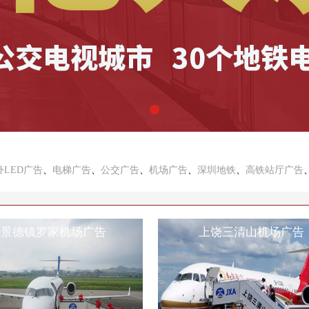
外LED广告
、
电梯广告
、
公交广告
、
机场广告
、
深圳地铁
、
高铁站厅广告
景德镇罗家机场广告
上饶三清山机场广告