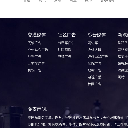
百度
腾讯
新浪
淘宝
微博
智联招聘
交通媒体
社区广告
综合媒体
新媒
高铁广告
出租车广告
网约车
DSP
公交站台广告
社区商圈
户外大牌
网络视
地铁广告
电梯广告
户外LED广告
软文平
公交车广告
影院广告
短视频
机场广告
地标广告
双微运
电视广播
网站S
校园广告
免责声明:
本网站部分文章、图片、字体和信息来源互联网，并不意味着赞同
容的真实性。如转载稿件、字体、图片等涉及版权问题，请立即联