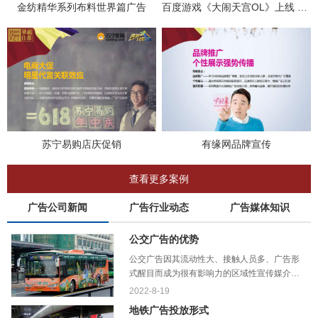
金纺精华系列布料世界篇广告
百度游戏《大闹天宫OL》上线 广告
苏宁易购店庆促销
有缘网品牌宣传
查看更多案例
广告公司新闻
广告行业动态
广告媒体知识
公交广告的优势
公交广告因其流动性大、接触人员多、广告形
式醒目而成为很有影响力的区域性宣传媒介。
今天小编就带你了解一下它的主要优势：
2022-8-19
地铁广告投放形式