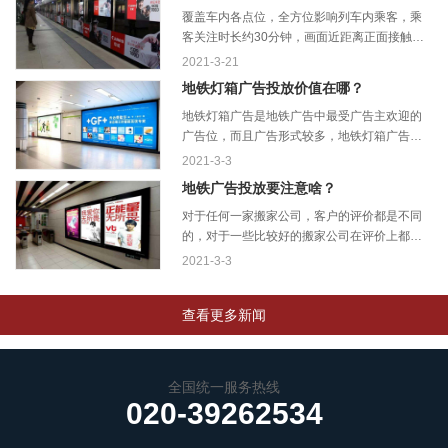
覆盖车内各点位，全方位影响列车内乘客，乘
客关注时长约30分钟，画面近距离正面接触乘
客，干扰度小，媒体数至多的优势，...
2021-3-21
地铁灯箱广告投放价值在哪？
地铁灯箱广告是地铁广告中最受广告主欢迎的
广告位，而且广告形式较多，地铁灯箱广告常
见灯箱有：4封灯箱广告、12封灯箱?...
2021-3-3
地铁广告投放要注意啥？
对于任何一家搬家公司，客户的评价都是不同
的，对于一些比较好的搬家公司在评价上都是
会高度的统一。当然在搬家行业中也...
2021-3-3
查看更多新闻
全国统一服务热线
020-39262534