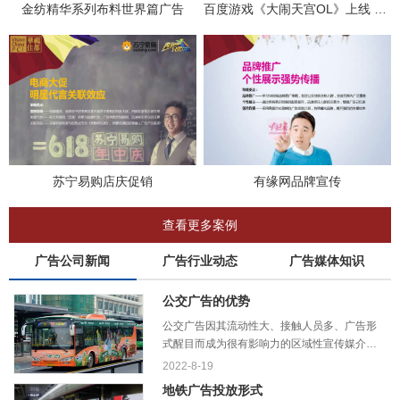
金纺精华系列布料世界篇广告
百度游戏《大闹天宫OL》上线 广告
苏宁易购店庆促销
有缘网品牌宣传
查看更多案例
广告公司新闻
广告行业动态
广告媒体知识
公交广告的优势
公交广告因其流动性大、接触人员多、广告形
式醒目而成为很有影响力的区域性宣传媒介。
今天小编就带你了解一下它的主要优势：
2022-8-19
地铁广告投放形式