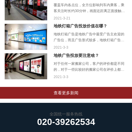
覆盖车内各点位，全方位影响列车内乘客，乘
客关注时长约30分钟，画面近距离正面接触乘
客，干扰度小，媒体数至多的优势，...
2021-3-21
地铁灯箱广告投放价值在哪？
地铁灯箱广告是地铁广告中最受广告主欢迎的
广告位，而且广告形式较多，地铁灯箱广告常
见灯箱有：4封灯箱广告、12封灯箱?...
2021-3-3
地铁广告投放要注意啥？
对于任何一家搬家公司，客户的评价都是不同
的，对于一些比较好的搬家公司在评价上都是
会高度的统一。当然在搬家行业中也...
2021-3-3
查看更多新闻
全国统一服务热线
020-39262534